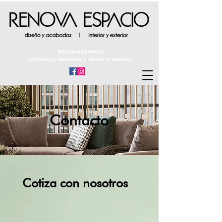
R
E
ENOVA
SPACIO
Construye, remodela y vende tu espacio.
Contacto
Cotiza con nosotros