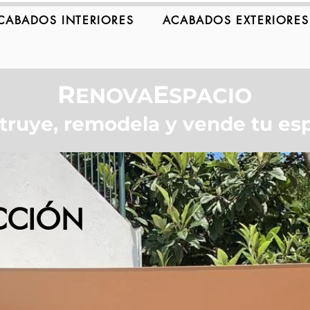
CABADOS INTERIORES
ACABADOS EXTERIORES
R
E
ENOVA
SPACIO
truye, remodela y vende tu esp
CCIÓN