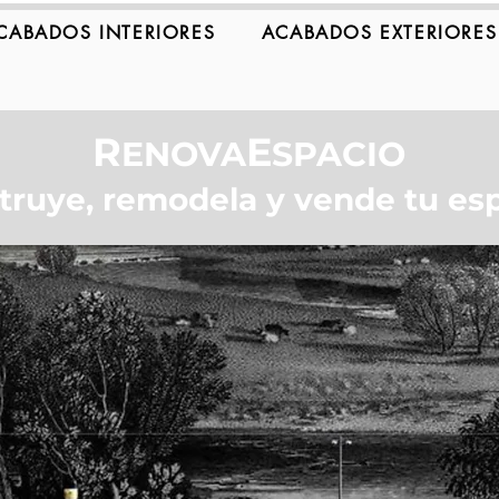
CABADOS INTERIORES
ACABADOS EXTERIORES
R
E
ENOVA
SPACIO
truye, remodela y vende tu esp