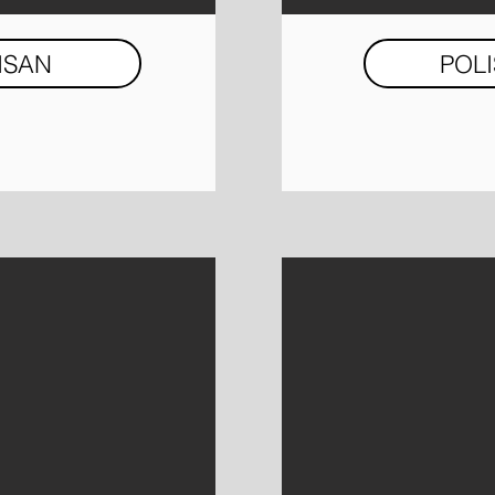
ISAN
POL