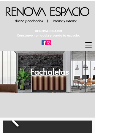
R
E
ENOVA
SPACIO
Construye, remodela y vende tu espacio.
Fachaletas