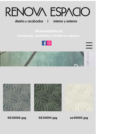
R
E
ENOVA
SPACIO
Construye, remodela y vende tu espacio.
SE30002.jpg
SE30004.jpg
se30005.jpg