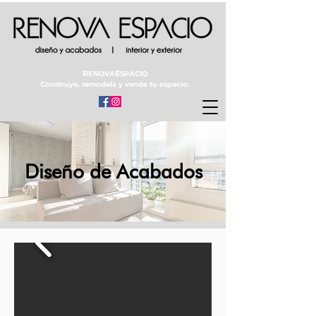
R
E
ENOVA
SPACIO
Construye, remodela y vende tu espacio.
Diseño de Acabados