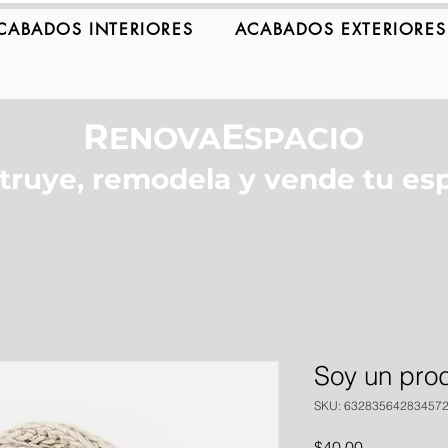
CABADOS INTERIORES
ACABADOS EXTERIORES
R
E
ENOVA
SPACIO
truye, remodela y vende tu esp
Soy un pro
SKU: 63283564283457
Precio
$40.00